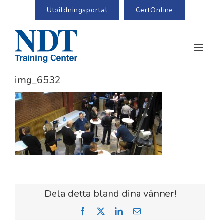
Utbildningsportal
CertOnline
img_6532
Dela detta bland dina vänner!
Facebook
X
LinkedIn
Email