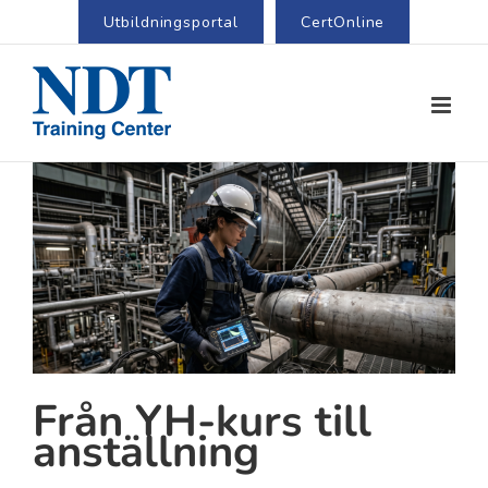
Utbildningsportal
CertOnline
View
Larger
Image
Från YH-kurs till
anställning