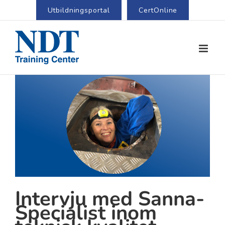
Utbildningsportal
CertOnline
View
Larger
Image
Intervju med Sanna-
Specialist inom