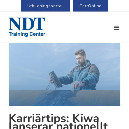
Utbildningsportal
CertOnline
View
Larger
Image
Karriärtips: Kiwa
lanserar nationellt