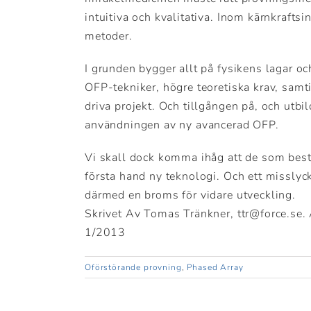
intuitiva och kvalitativa. Inom kärnkraftsi
metoder.
I grunden bygger allt på fysikens lagar o
OFP-tekniker, högre teoretiska krav, sam
driva projekt. Och tillgången på, och utbi
användningen av ny avancerad OFP.
Vi skall dock komma ihåg att de som bestäl
första hand ny teknologi. Och ett misslyc
därmed en broms för vidare utveckling.
Skrivet Av Tomas Tränkner, ttr@force.se. 
1/2013
Oförstörande provning
,
Phased Array