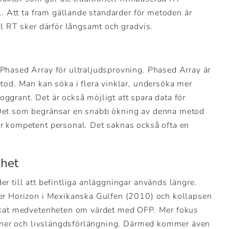
l. Att ta fram gällande standarder för metoden är
al RT sker därför långsamt och gradvis.
Phased Array för ultraljudsprovning. Phased Array är
tod. Man kan söka i flera vinklar, undersöka mer
grant. Det är också möjligt att spara data för
Det som begränsar en snabb ökning av denna metod
r kompetent personal. Det saknas också ofta en
mhet
r till att befintliga anläggningar används längre.
er Horizon i Mexikanska Gulfen (2010) och kollapsen
 ökat medvetenheten om värdet med OFP. Mer fokus
tioner och livslängdsförlängning. Därmed kommer även