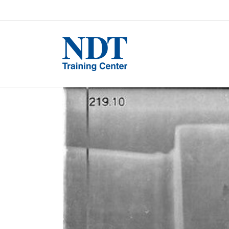
View
Larger
Image