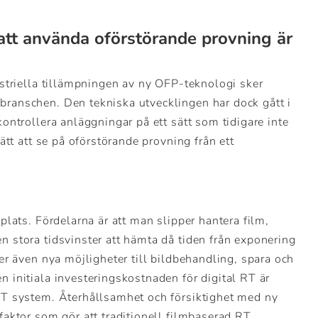
att använda oförstörande provning är
dustriella tillämpningen av ny OFP-teknologi sker
branschen. Den tekniska utvecklingen har dock gått i
kontrollera anläggningar på ett sätt som tidigare inte
sätt att se på oförstörande provning från ett
 plats. Fördelarna är att man slipper hantera film,
n stora tidsvinster att hämta då tiden från exponering
ger även nya möjligheter till bildbehandling, spara och
n initiala investeringskostnaden för digital RT är
 RT system. Återhållsamhet och försiktighet med ny
 faktor som gör att traditionell filmbaserad RT