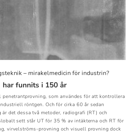
steknik – mirakelmedicin för industrin?
har funnits i 150 år
l penetrantprovning, som användes för att kontrollera
industriell röntgen. Och för cirka 60 år sedan
 är det dessa två metoder, radiografi (RT) och
obalt sett står UT för 35 % av intäkterna och RT för
g, virvelströms-provning och visuell provning dock