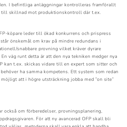
. I befintliga anläggningar kontrolleras framförallt
ill skillnad mot produktionskontroll där t.ex.
P-köpare leder till ökad konkurrens och prispress
 står önskemål om krav på mindre redundans i
tionell/snabbare provning vilket kräver dyrare
 En väg runt detta är att den nya tekniken medger nya
 kan t.ex. skickas vidare till en expert som sitter och
ats behöver ha samma kompetens. Ett system som redan
 möjligt att i högre utsträckning jobba med ”on site”
ar också om förberedelser, provningsplanering,
dragsgivaren. För att ny avancerad OFP skall bli
od väljas, metoderna skall vara enkla att handha,