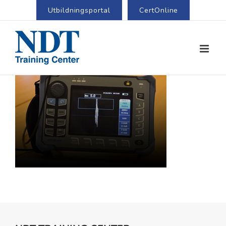
Utbildningsportal
CertOnline