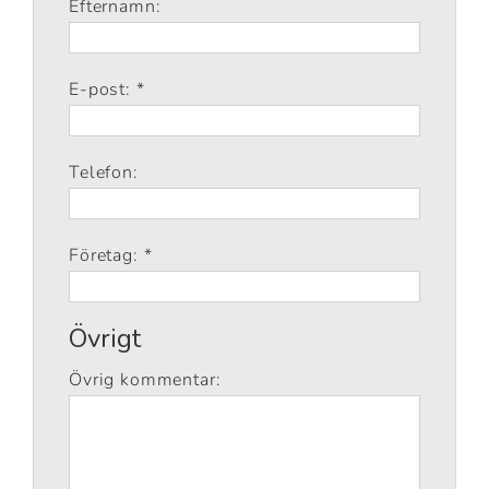
Efternamn:
E-post: *
Telefon:
Företag: *
Övrigt
Övrig kommentar: