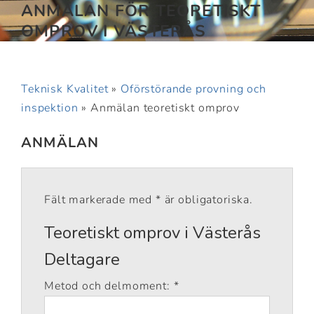
ANMÄLAN FÖR TEORETISKT
OMPROV I VÄSTERÅS
Teknisk Kvalitet
»
Oförstörande provning och
inspektion
»
Anmälan teoretiskt omprov
ANMÄLAN
Fält markerade med * är obligatoriska.
Teoretiskt omprov i Västerås
Deltagare
Metod och delmoment: *