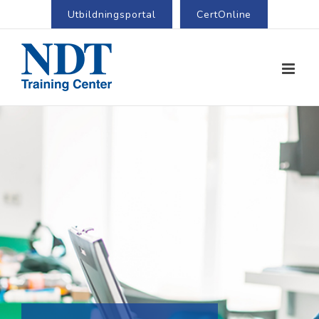
Utbildningsportal
CertOnline