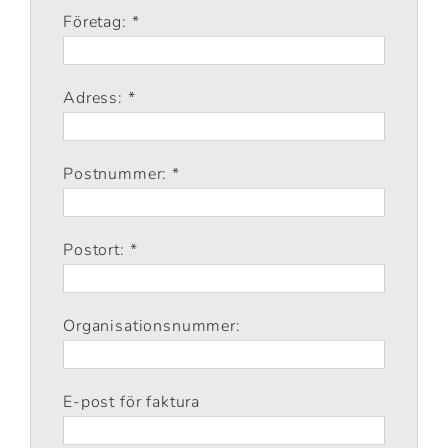
Företag: *
Adress: *
Postnummer: *
Postort: *
Organisationsnummer:
E-post för faktura