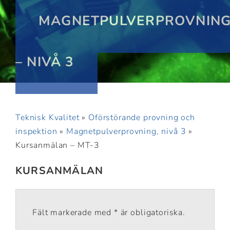
MAGNETPULVERPROVNIN
– NIVÅ 3
Teknisk Kvalitet
»
Oförstörande provning och
inspektion
»
Magnetpulverprovning, nivå 3
»
Kursanmälan – MT-3
KURSANMÄLAN
Fält markerade med * är obligatoriska.