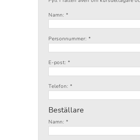
Fyll i fälten även om kursdeltagare o
Namn: *
Personnummer: *
E-post: *
Telefon: *
Beställare
Namn: *